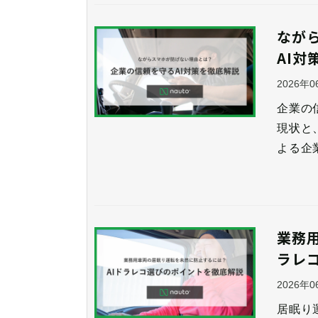
なが
AI対
2026年
企業の
現状と
よる企
業務
ラレ
2026年
居眠り