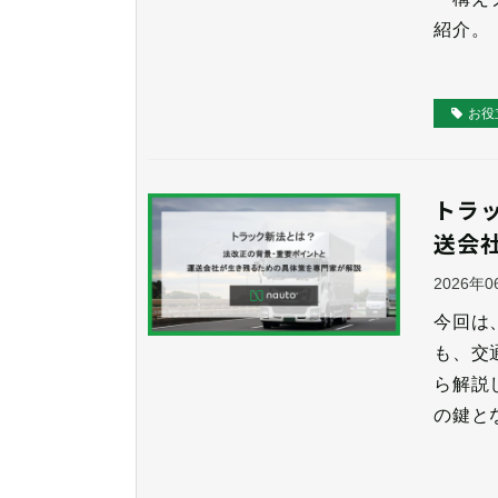
紹介。
お役
トラ
送会
2026年
今回は
も、交
ら解説
の鍵と