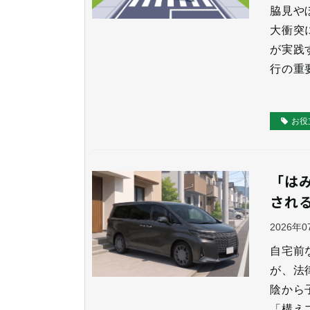
脇見や
大衝突
が実践
行の重
お役
「は
され
2026年
自宅前
が、法
陰から
「構え