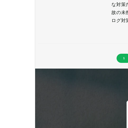
な対策
故の未
ログ対
1