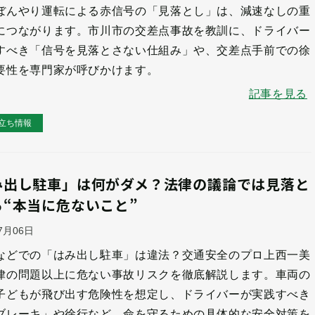
ぼんやり運転による赤信号の「見落とし」は、減速なしの重
につながります。市川市の交差点事故を教訓に、ドライバー
すべき「信号を見落とさない仕組み」や、交差点手前での徐
要性を専門家が呼びかけます。
記事を見る
立ち情報
み出し駐車」は何がダメ？法律の議論では見落と
る“本当に危ないこと”
07月06日
などでの「はみ出し駐車」は違法？交通安全のプロ上西一美
律の問題以上に危ない事故リスクを徹底解説します。車両の
子どもが飛び出す危険性を想定し、ドライバーが実践すべき
ブレーキ」や徐行など、命を守るための具体的な安全対策を