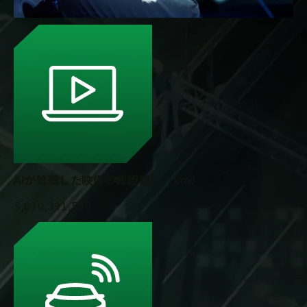
AIが処理した映像の総距離数（km）
5,670,391,568