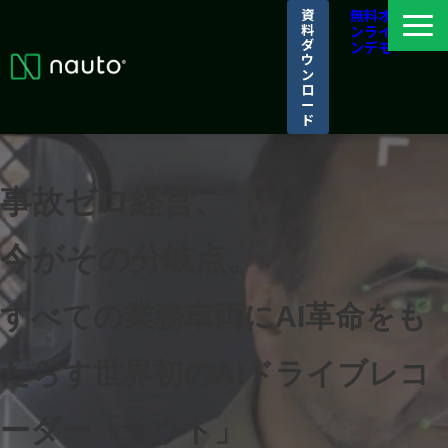
資
無料オ
料
ンライ
ダ
ンデモ
ウ
ン
ロ
ー
ド
ナウトとは
選ばれる理由
事故ゼロ経営、
導入事例
今がその分岐点。
パートナーシップ/アライアンス
ログイン
すべての業務車両にAI革命をも
たらす世界初のAIドライブレコ
ーダー「ナウト」