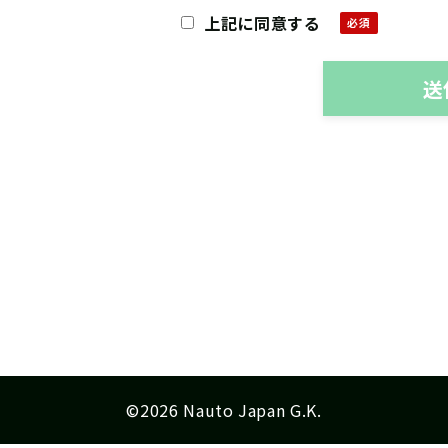
上記に同意する
・個人情報の利用目的
お問い合わせ対応（本人への連
・個人情報取扱いの委託
当社は事業運営上、前項利用目
託することがあります。この場
選定し、個人情報の適正管理
・機密保持についての契約を交
©2026 Nauto Japan G.K.
・個人情報の開示等の請求