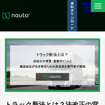
資
無料オ
料
ンライ
ダ
ンデモ
ウ
ン
ロ
ー
ド
ナウトとは
選ばれる理由
導入事例
パートナーシップ/アライアンス
ログイン
トラック新法とは？法改正の背