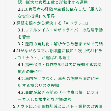
認…膨大な管理工数と形骸化する運用
2.3.
3.管理者の経験や主観に依存した「属人的
な安全指導」の限界
3.
課題を根本から解決する「AIドラレコ」
3.1.
リアルタイム：AIがドライバーの危険挙動
を警告
3.2.
運用の自動化：解析から改善までAIで完結
4.
AIがながらスマホを即座に検知！次世代AIドラ
レコ「ナウト」が選ばれる理由
4.1.
携帯保持・操作を5秒以内に検知する高精
度AIの優位性
4.2.
車内だけでなく、車外の危険も同時に分
析する複合リスク検知
4.3.
事故が起きる前の「不注意習慣」にフォ
ーカスした根本的な習慣改善
5.
ナウトによる事故削減とコスト・業務の改善事