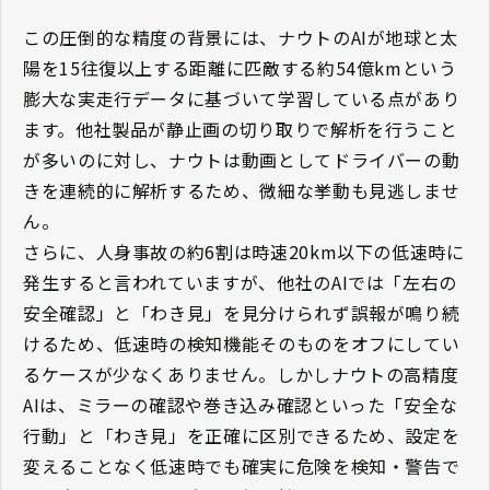
この圧倒的な精度の背景には、ナウトのAIが地球と太
陽を15往復以上する距離に匹敵する約54億kmという
膨大な実走行データに基づいて学習している点があり
ます。他社製品が静止画の切り取りで解析を行うこと
が多いのに対し、ナウトは動画としてドライバーの動
きを連続的に解析するため、微細な挙動も見逃しませ
ん。
さらに、人身事故の約6割は時速20km以下の低速時に
発生すると言われていますが、他社のAIでは「左右の
安全確認」と「わき見」を見分けられず誤報が鳴り続
けるため、低速時の検知機能そのものをオフにしてい
るケースが少なくありません。しかしナウトの高精度
AIは、ミラーの確認や巻き込み確認といった「安全な
行動」と「わき見」を正確に区別できるため、設定を
変えることなく低速時でも確実に危険を検知・警告で