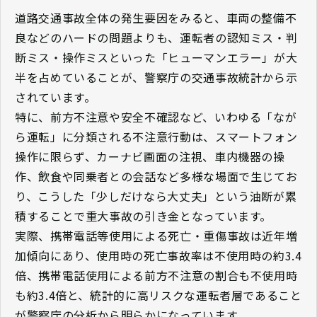
道路交通事故全体の発生要因をみると、車両の整備不
良などのハードの問題よりも、運転者の認知ミス・判
断ミス・操作ミスといった「ヒューマンエラー」が大
半を占めていることが、警察庁の交通事故統計から示
されています。
特に、前方不注意や安全不確認など、いわゆる「なが
ら運転」に分類される不注意行動は、スマートフォン
操作に限らず、カーナビ画面の注視、車内機器の操
作、飲食や同乗者との会話など多様な場面で生じてお
り、こうした「少しだけなら大丈夫」という油断が累
積することで重大事故の引き金となっています。
実際、携帯電話等使用による死亡・重傷事故は近年増
加傾向にあり、使用時の死亡事故率は不使用時の約3.4
倍、携帯電話使用による前方不注意の割合も不使用時
も約3.4倍と、統計的に高リスクな運転者層であること
が警察庁の分析から明らかになっています。