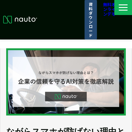
資
無料オ
料
ンライ
ダ
ンデモ
ウ
ン
ロ
ー
ド
ナウトとは
選ばれる理由
導入事例
パートナーシップ/アライアンス
ログイン
ながらスマホが防げない理由と