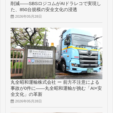
削減――SBSロジコムがAIドラレコで実現し
た、850台規模の安全文化の浸透
2026年05月28日
丸全昭和運輸株式会社 ー 前方不注意による
事故が0件に――丸全昭和運輸が挑む「AI×安
全文化」の革新
2026年05月28日