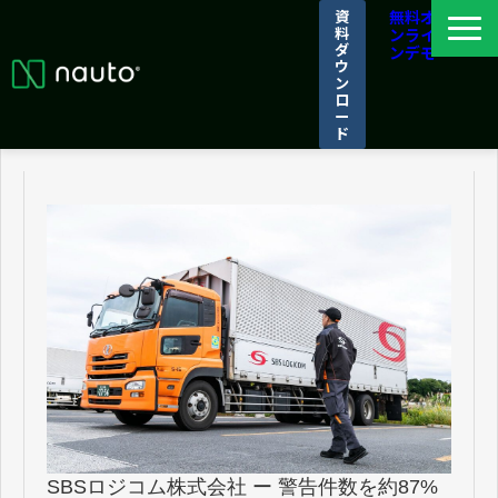
資
無料オ
料
ンライ
ダ
ンデモ
ウ
ン
ロ
ー
ド
ナウトとは
選ばれる理由
導入事例
パートナーシップ/アライアンス
ログイン
SBSロジコム株式会社 ー 警告件数を約87%