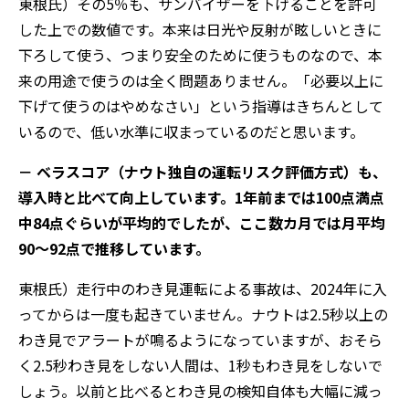
東根氏）その5％も、サンバイザーを下げることを許可
した上での数値です。本来は日光や反射が眩しいときに
下ろして使う、つまり安全のために使うものなので、本
来の用途で使うのは全く問題ありません。「必要以上に
下げて使うのはやめなさい」という指導はきちんとして
いるので、低い水準に収まっているのだと思います。
－ ベラスコア（ナウト独自の運転リスク評価方式）も、
導入時と比べて向上しています。1年前までは100点満点
中84点ぐらいが平均的でしたが、ここ数カ月では月平均
90～92点で推移しています。
東根氏）走行中のわき見運転による事故は、2024年に入
ってからは一度も起きていません。ナウトは2.5秒以上の
わき見でアラートが鳴るようになっていますが、おそら
く2.5秒わき見をしない人間は、1秒もわき見をしないで
しょう。以前と比べるとわき見の検知自体も大幅に減っ