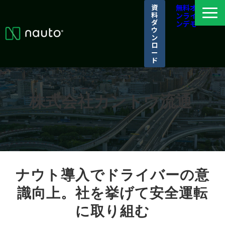
資
無料オ
料
ンライ
ダ
ンデモ
ウ
ン
ロ
ー
ド
ナウトとは
選ばれる理由
株式会社カントウ流通 
導入事例
パートナーシップ/アライアンス
ログイン
ナウト導入でドライバーの意
識向上。社を挙げて安全運転
に取り組む