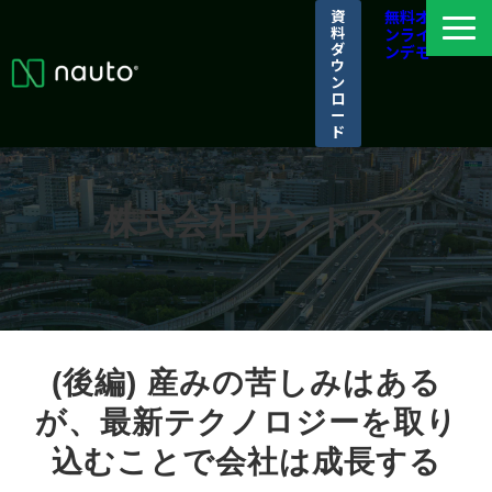
資
無料オ
料
ンライ
ダ
ンデモ
ウ
ン
ロ
ー
ド
ナウトとは
選ばれる理由
株式会社サントス
導入事例
パートナーシップ/アライアンス
ログイン
(後編) 産みの苦しみはある
が、最新テクノロジーを取り
込むことで会社は成長する