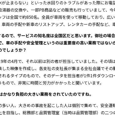
水が止まらない」といった水回りのトラブルがあった際にお電
湯器の交換や、一部PB商品などの販売も行っていまして、今
フは全国で約850名。全員が車両を使って移動しており、広
、車両の手配や新車のリストアップ、レンタカーの手配など、
見するので、サービスの知名度は全国区だと思います。御社の場
で、車の手配や安全管理というのは重要度の高い業務ではない
のでしょうか？
19年の4月で、それ以前は別の者が担当していました。その頃
集した映像を作成し、各支社の支社長が集まる全社会議でその
されるタイプのもので、そのデータを担当者が1件1件ダウンロ
うもので、非常に時間と労力がかかったと聞いています。
方はかなり負担の大きい業務をされていたのですね。
多い人、大きめの事故を起こした人は個別で集めて、安全運転講
上を目指し、総務部と品質管理室（当時は品質管理部）の二つ