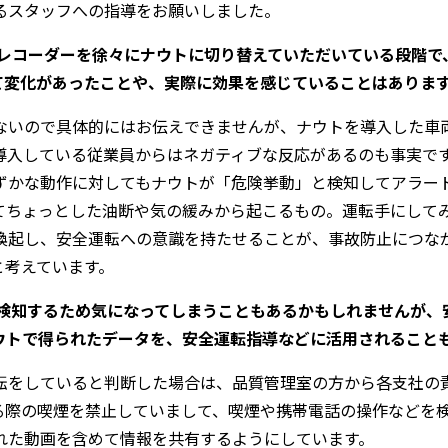
るスタッフへの指導をお願いしました。
レコーダーを徐々にナウトに切り替えていただいている段階で、
て変化があったことや、実際に効果を感じていることはありま
ないので具体的にはお伝えできませんが、ナウトを導入した車
導入している従業員からはネガティブな反応があるのも事実で
ずかな動作に対してもナウトが「危険挙動」と検知してアラー
てちょっとした油断や気の緩みから起こるもの。運転手にして
喚起し、安全運転への意識を持たせることが、事故防止につな
と考えています。
に検知するため気になってしまうこともあるかもしれませんが、
ウトで得られたデータを、安全運転指導などに活用されること
転をしていると判断した場合は、品質管理室の方から各支社の
る際の喫煙を禁止していまして、喫煙や携帯電話の操作などを検
れた動画を含めて情報を共有するようにしています。