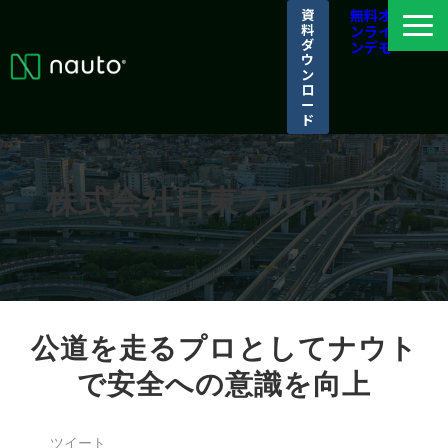
資
無料オ
料
ンライ
ダ
ンデモ
ウ
ン
ロ
ー
ド
ナウトとは
選ばれる理由
株式会社日東フルライン
導入事例
パートナーシップ/アライアンス
ログイン
公道を走るプロとしてナウト
で安全への意識を向上
ツイート