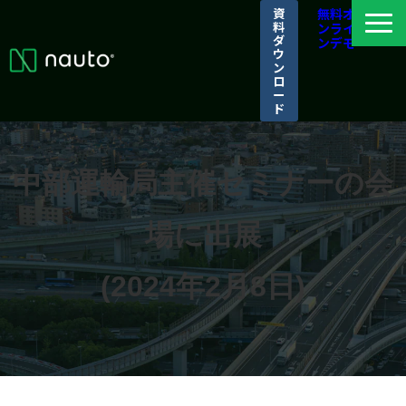
資
無料オ
料
ンライ
ダ
ンデモ
ウ
ン
ロ
ー
ド
ナウトとは
選ばれる理由
中部運輸局主催セミナーの会
導入事例
場に出展
パートナーシップ/アライアンス
ログイン
(2024年2月8日)