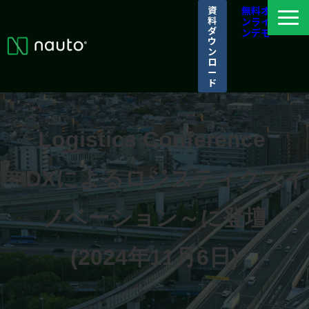
資
無料オ
料
ンライ
ダ
ンデモ
ウ
ン
ロ
ー
ド
ナウトとは
選ばれる理由
Logistics Conference 
導入事例
～DXによるロジスティクスイ
パートナーシップ/アライアンス
ログイン
ノベーション～に登壇
(2024年11月6日)