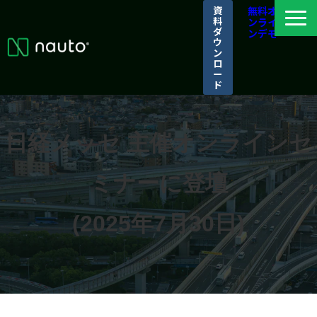
資
無料オ
料
ンライ
ダ
ンデモ
ウ
ン
ロ
ー
ド
ナウトとは
選ばれる理由
日経メッセ 主催オンラインセ
導入事例
ミナーに登壇
パートナーシップ/アライアンス
ログイン
(2025年7月30日)